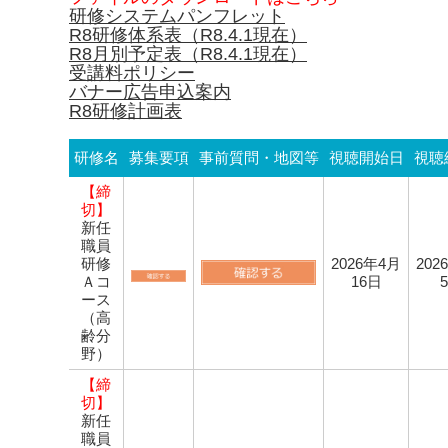
研修システムパンフレット
R8研修体系表（R8.4.1現在）
R8月別予定表（R8.4.1現在）
受講料ポリシー
バナー広告申込案内
R8研修計画表
研修名
募集要項
事前質問・地図等
視聴開始日
視聴
【締
切】
新任
職員
研修
2026年4月
202
Ａコ
16日
ース
（高
齢分
野）
【締
切】
新任
職員