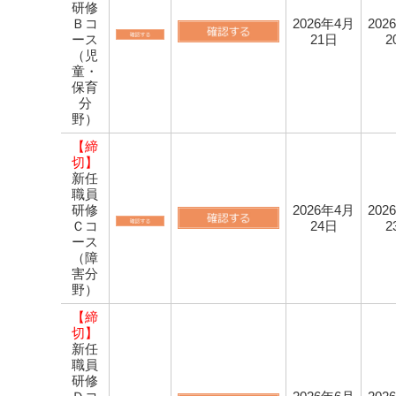
研修
Ｂコ
2026年4月
202
ース
21日
2
（児
童・
保育
分
野）
【締
切】
新任
職員
研修
2026年4月
202
Ｃコ
24日
2
ース
（障
害分
野）
【締
切】
新任
職員
研修