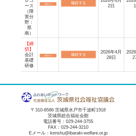
Ｄコ
2026年6月
202
ース
2日
（障
害分
野：
県
南）
【締
切】
2026年4月
202
会計
28日
2
基礎
研修
〒310-8586 茨城県水戸市千波町1918
茨城県総合福祉会館
電話番号：029-244-3755
FAX：029-244-3210
Eメール：kenshu@ibaraki-welfare.or.jp